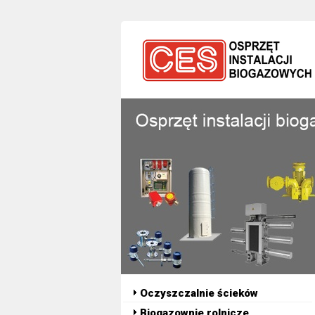
Oczyszczalnie ścieków
Biogazownie rolnicze