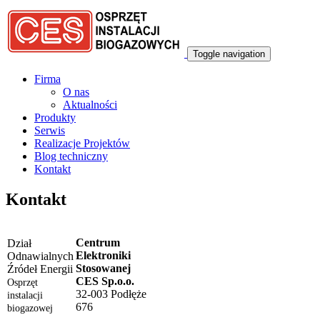
Przejdź do treści
Toggle navigation
Firma
O nas
Aktualności
Produkty
Serwis
Realizacje Projektów
Blog techniczny
Kontakt
Kontakt
Centrum
Dział
Elektroniki
Odnawialnych
Stosowanej
Źródeł Energii
CES Sp.o.o.
Osprzęt
32-003 Podłęże
instalacji
676
biogazowej