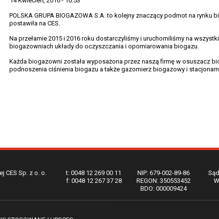
14 Kwiecień, 2016 - 10:53
POLSKA GRUPA BIOGAZOWA S.A. to kolejny znaczący podmot na rynku bio
postawiła na CES.
Na przełamie 2015 i 2016 roku dostarczyliśmy i uruchomiliśmy na wszys
biogazowniach układy do oczyszczania i opomiarowania biogazu.
Każda biogazowni została wyposażona przez naszą firmę w osuszacz bio
podnoszenia ciśnienia biogazu a także gazomierz biogazowy i stacjonarn
j CES Sp. z o. o.
t: 0048 12 269 00 11
NIP: 679-002-89-86
Sąd
f: 0048 12 267 37 28
REGON: 350553452
W
BDO: 000009424