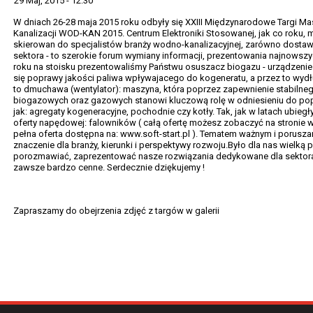
29 Maj, 2015 - 12:30
W dniach 26-28 maja 2015 roku odbyły się XXIII Międzynarodowe Targi M
Kanalizacji WOD-KAN 2015. Centrum Elektroniki Stosowanej, jak co roku, m
skierowan do specjalistów branży wodno-kanalizacyjnej, zarówno dostaw
sektora - to szerokie forum wymiany informacji, prezentowania najnowszy
roku na stoisku prezentowaliśmy Państwu
osuszacz biogazu
- urządzenie
się poprawy jakości paliwa wpływajacego do kogeneratu, a przez to wydł
to
dmuchawa (wentylator)
: maszyna, która poprzez zapewnienie stabilneg
biogazowych oraz gazowych stanowi kluczową rolę w odniesieniu do popr
jak: agregaty kogeneracyjne, pochodnie czy kotły. Tak, jak w latach ubieg
oferty napędowej: falowników ( całą ofertę możesz zobaczyć na stronie
w
pełna oferta dostępna na:
www.soft-start.pl
). Tematem ważnym i poruszan
znaczenie dla branży, kierunki i perspektywy rozwoju.Było dla nas wielk
porozmawiać, zaprezentować nasze rozwiązania dedykowane dla sektora 
zawsze bardzo cenne. Serdecznie dziękujemy !
Zapraszamy do obejrzenia zdjęć z targów w
galerii