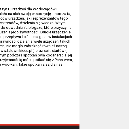
aszyn i Urządzeń dla Wodociągów i
iało na nich swoją ekspozycję. Impreza ta,
ców urządzeń, jak i reprezentantów tego
ch trendów, dzielenia się wiedzą. W tym
 do odwadniania biogazu, które przyczynia
użenia jego żywotności. Drugie urządzenie
o przepływu i ciśnienia gazu w instalacjach
awności działania wielu urządzeń, takich
łych, nie moglo zabraknąć również naszej
ww.falownikices.pl
) oraz soft-startów (
ym podczas spotkań była kogeneracja: jej
ą przyjemnością móc spotkać się z Państwem,
wod-kan. Takie spotkania są dla nas