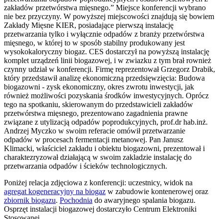
zakładów przetwórstwa mięsnego.” Miejsce konferencji wybrano
nie bez przyczyny. W powyższej miejscowości znajdują się bowiem
Zakłady Mięsne KIER, posiadające pierwszą instalację
przetwarzania tylko i wyłącznie odpadów z branży przetwórstwa
mięsnego, w której to w sposób stabilny produkowany jest
wysokokaloryczny biogaz. CES dostarczył na powyższą instalację
komplet urządzeń linii biogazowej, i w zwiazku z tym brał rownież
czynny udział w konferencji. Firmę reprezentował Grzegorz Drabik,
który przedstawił analizę ekonomiczną przedsięwzięcia: Budowa
biogazowni - zysk ekonomiczny, okres zwrotu inwestycji, jak
również możliwości pozyskania środków inwestycyjnych. Oprócz
tego na spotkaniu, skierowanym do przedstawicieli zakładów
przetwórstwa mięsnego, prezentowano zagadnienia prawne
związane z utylizacją odpadów poprodukcyjnych, prof.dr hab.inż.
Andrzej Myczko w swoim referacie omówił przetwarzanie
odpadów w procesach fermentacji metanowej. Pan Janusz
Klimacki, właściciel zakładu i obiektu biogazowni, prezentował i
charaktezryzował działającą w swoim zakladzie instalację do
przetwarzania odpadów i ścieków technologicznych.
Poniżej relacja zdjęciowa z konferencji: uczestnicy, widok na
agregat kogeneracyjny na biogaz
w zabudowie kontenerowej oraz
zbiornik biogazu
.
Pochodnia
do awaryjnego spalania biogazu.
Osprzęt instalacji biogazowej dostarczyło Centrum Elektroniki
Stosowanej.