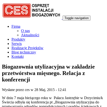
Przejdź do treści
Toggle navigation
Firma
O nas
Aktualności
Produkty
Serwis
Realizacje Projektów
Blog techniczny
Kontakt
Biogazownia utylizacyjna w zakładzie
przetwórstwa mięsnego. Relacja z
konferencji
Wysłane przez
ces
w 28 Maj, 2015 - 12:41
W dniu 7 maja bieżącego roku w Pałacu Jastrzębie w Drzycimiu/k
Świecia odbyła się konferencja pt „Biogazownia utylizacyjna do
przetwarzania odpadów poprodukcyjnych i osadów ściekowych z