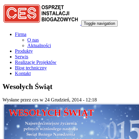
Przejdź do treści
Toggle navigation
Firma
O nas
Aktualności
Produkty
Serwis
Realizacje Projektów
Blog techniczny
Kontakt
Wesołych Świąt
Wysłane przez
ces
w 24 Grudzień, 2014 - 12:18