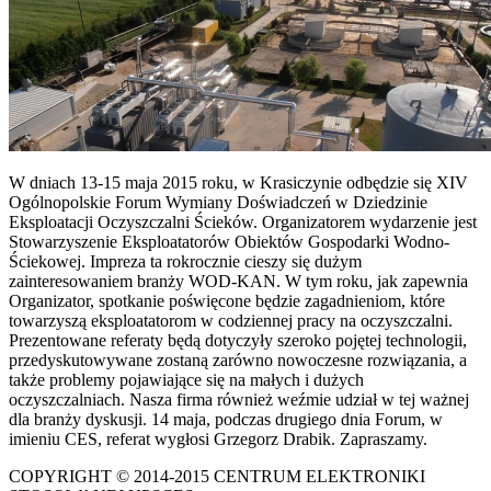
W dniach 13-15 maja 2015 roku, w Krasiczynie odbędzie się XIV
Ogólnopolskie Forum Wymiany Doświadczeń w Dziedzinie
Eksploatacji Oczyszczalni Ścieków. Organizatorem wydarzenie jest
Stowarzyszenie Eksploatatorów Obiektów Gospodarki Wodno-
Ściekowej. Impreza ta rokrocznie cieszy się dużym
zainteresowaniem branży WOD-KAN. W tym roku, jak zapewnia
Organizator, spotkanie poświęcone będzie zagadnieniom, które
towarzyszą eksploatatorom w codziennej pracy na oczyszczalni.
Prezentowane referaty będą dotyczyły szeroko pojętej technologii,
przedyskutowywane zostaną zarówno nowoczesne rozwiązania, a
także problemy pojawiające się na małych i dużych
oczyszczalniach. Nasza firma również weźmie udział w tej ważnej
dla branży dyskusji. 14 maja, podczas drugiego dnia Forum, w
imieniu CES, referat wygłosi Grzegorz Drabik. Zapraszamy.
COPYRIGHT © 2014-2015 CENTRUM ELEKTRONIKI